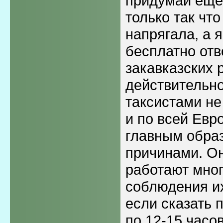
придумай еще 
только так чт
напрягала, а я
бесплатно отв
закавказских 
действительн
таксистами не
и по всей Евр
главным обра
причинами. Он
работают мног
соблюдения их
если сказать 
по 12-15 часо