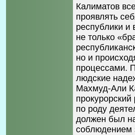
Калиматов все
проявлять себ
республики и 
не только «бр
республиканск
но и происход
процессами. 
людские надеж
Махмуд-Али К
прокурорский 
по роду деяте
должен был на
соблюдением 