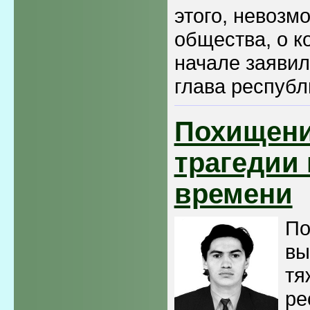
этого, невозм
общества, о к
начале заявил
глава республ
Похищени
трагедии
времени
По
вы
тя
ре