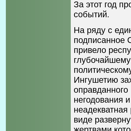
За этот год п
событий.
На ряду с еди
подписанное 
привело респу
глубочайшему
политическому
Ингушетию за
оправданного 
негодования и
неадекватная 
виде разверну
жертвами кото