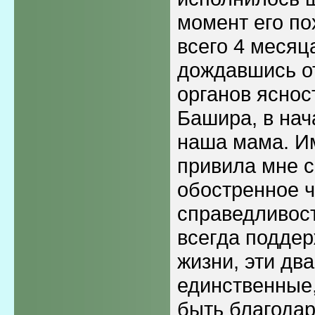
момент его по
всего 4 месяца
дождавшись о
органов яснос
Башира, в нач
наша мама. И
привила мне с
обостренное ч
справедливост
всегда поддер
жизни, эти дв
единственные,
быть благодар