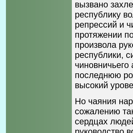
вызвано захл
республику в
репрессий и ч
протяжении п
произвола рук
республики, с
чиновничьего 
последнюю рол
высокий урове
Но чаяния нар
сожалению так
сердцах люде
руководство в