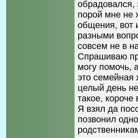
обрадовался, 
порой мне не 
общения, вот 
разными вопр
совсем не в н
Спрашиваю пр
могу помочь, а
это семейная 
целый день не
такое, короче 
Я взял да пос
позвонил одн
родственникам