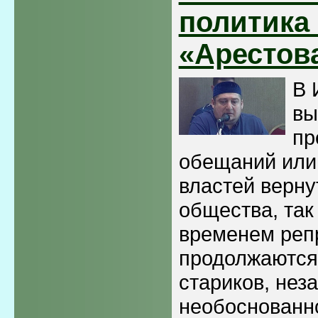
политика 
«Арестов
В 
вы
пр
обещаний или
властей верну
общества, так
временем реп
продолжаются
стариков, нез
необоснованно