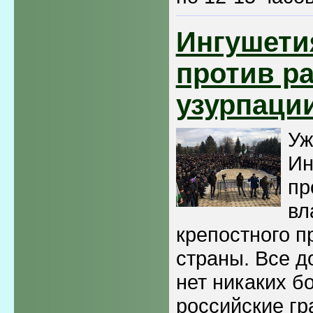
Ингушети
против ра
узурпаци
Уж
Ин
пр
вл
крепостного п
страны. Все д
нет никаких бо
российские гр