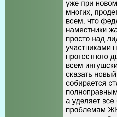
уже при новом
многих, прод
всем, что фе
наместники ж
просто над л
участниками 
протестного д
всем ингушски
сказать новый
собирается ст
полноправным
а уделяет все
проблемам ЖК