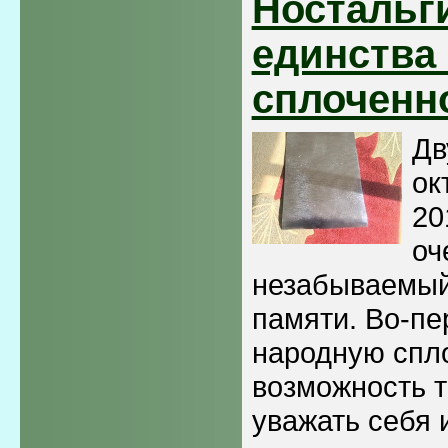
Ностальг
единства
сплоченн
Дв
ок
20
оч
незабываемый
памяти. Во-пе
народную спл
возможность 
уважать себя 