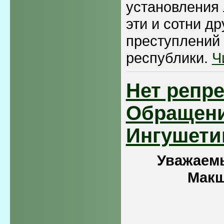
установления
эти и сотни др
преступлений 
республики.
Ч
Нет репр
Обращени
Ингушети
Уважаем
Макш