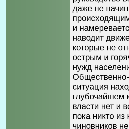
даже не начин
происходящим
и намереваетс
наводит движе
которые не от
острым и горя
нужд населени
Общественно-
ситуация нахо
глубочайшем к
власти нет и 
пока никто из
чиновников не