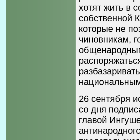
хотят жить в с
собственной К
которые не по
чиновникам, г
общенародны
распоряжатьс
разбазаривать
национальным
26 сентября и
со дня подпис
главой Ингуш
антинародного