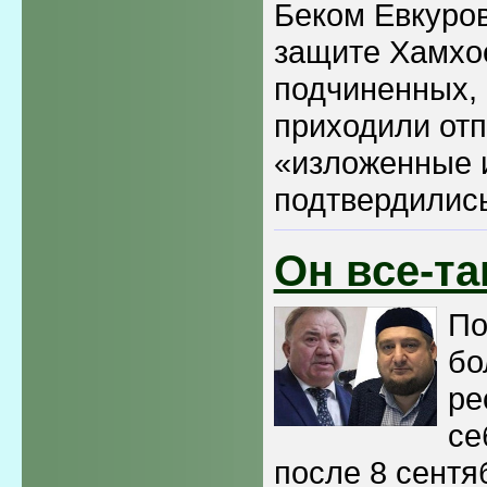
Беком Евкуров
защите Хамхое
подчиненных, 
приходили отп
«изложенные 
подтвердилис
Он все-та
По
бо
ре
се
после 8 сентя