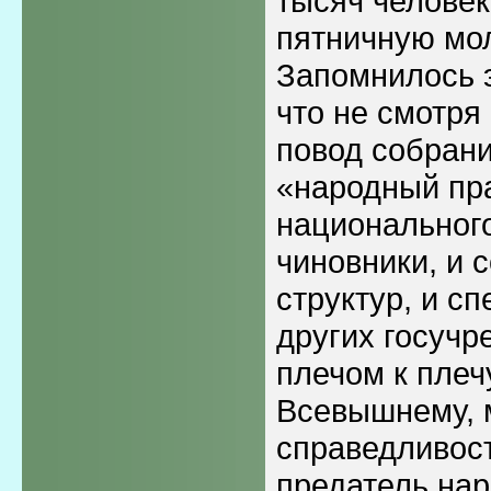
тысяч челове
пятничную мол
Запомнилось э
что не смотря
повод собрани
«народный пр
национального
чиновники, и 
структур, и сп
других госучр
плечом к плеч
Всевышнему, 
справедливост
предатель нар