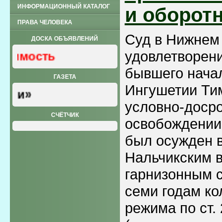
ИНФОРМАЦИОННЫЙ КАТАЛОГ
и оборот
ПРАВА ЧЕЛОВЕКА
Суд в Нижнем 
ДОСКА ОБЪЯВЛЕНИЙ
удовлетворени
Работа Авто Оргт
бывшего нача
ГАЗЕТА
Ингушетии Ти
Газета «Общественна
условно-доср
СЧЁТЧИК
освобождении
был осужден в
Нальчикским 
гарнизонным с
семи годам ко
режима по ст.