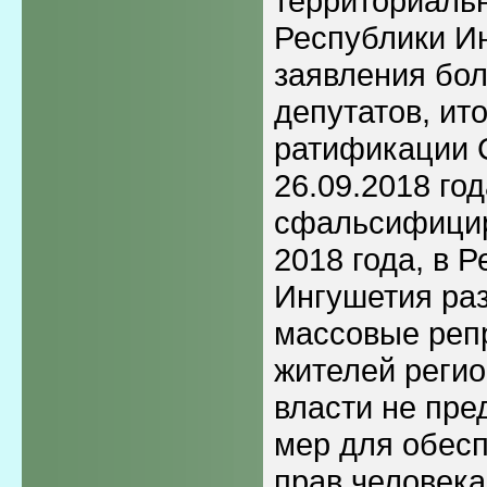
территориаль
Республики И
заявления бо
депутатов, ит
ратификации 
26.09.2018 го
сфальсифицир
2018 года, в 
Ингушетия ра
массовые реп
жителей регио
власти не пре
мер для обес
прав человека