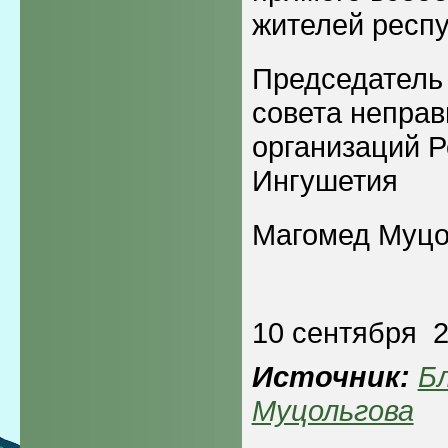
жителей респу
Председатель
совета непра
организаций 
Ингушетия
Магомед Муцо
10 сентября 
Источник:
Б
Муцольгова