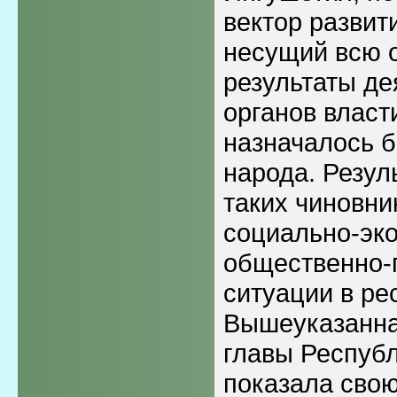
вектор развит
несущий всю о
результаты де
органов власт
назначалось б
народа. Резул
таких чиновни
социально-эк
общественно-
ситуации в ре
Вышеуказанна
главы Респуб
показала сво