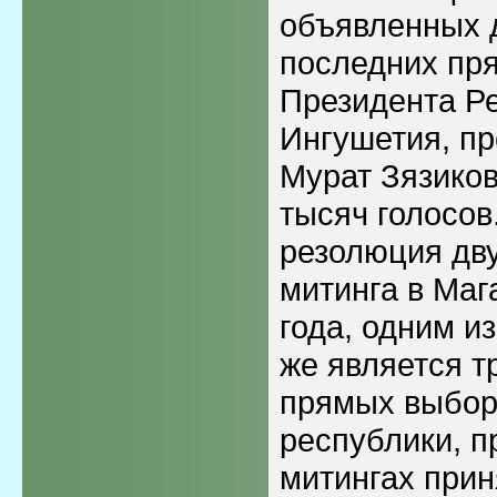
объявленных 
последних пр
Президента Р
Ингушетия, пр
Мурат Зязиков
тысяч голосов
резолюция дв
митинга в Маг
года, одним из
же является т
прямых выбор
республики, п
митингах прин