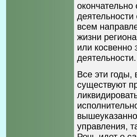
окончательно
деятельности 
всем направл
жизни региона
или косвенно 
деятельности.
Все эти годы,
существуют п
ликвидировать
исполнительно
вышеуказанно
управления, та
Речь идет о с