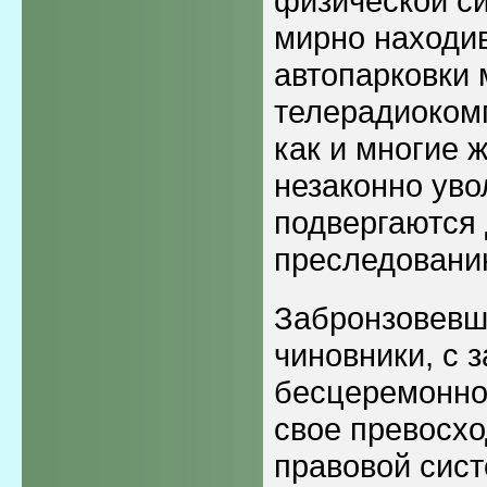
физической си
мирно находи
автопарковки 
телерадиокомп
как и многие 
незаконно уво
подвергаются
преследовани
Забронзовевш
чиновники, с 
бесцеремонно
свое превосхо
правовой сист