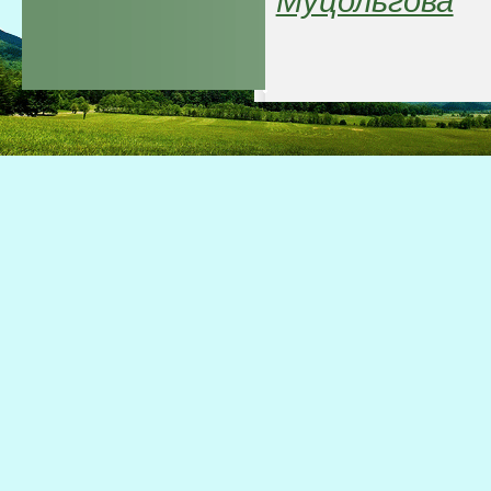
Муцольгова