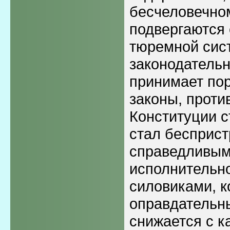
бесчеловечно
подвергаются
тюремной сис
законодательн
принимает по
законы, прот
Конституции с
стал бесприс
справедливым,
исполнительно
силовиками, к
оправдательн
снижается с к