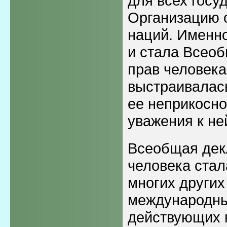
для всех госу
Организацию 
наций. Именн
и стала Всео
прав человека
выстраивалась
ее неприкосно
уважения к не
Всеобщая дек
человека ста
многих других
международны
действующих 