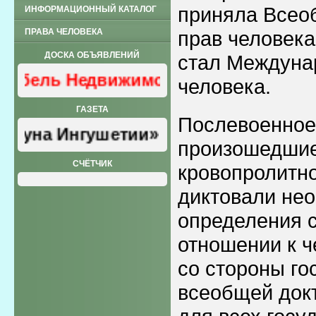
приняла Всео
ИНФОРМАЦИОННЫЙ КАТАЛОГ
ПРАВА ЧЕЛОВЕКА
прав человека
ДОСКА ОБЪЯВЛЕНИЙ
стал Междуна
ль Недвижимость
человека.
ГАЗЕТА
Послевоенное
а Ингушетии»
произошедшие
СЧЁТЧИК
кровопролитн
диктовали не
определения с
отношении к ч
со стороны го
всеобщей док