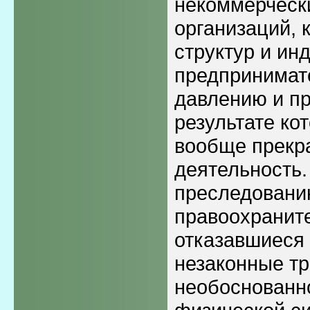
некоммерческ
организаций, 
структур и ин
предпринимат
давлению и пр
результате ко
вообще прекр
деятельность.
преследовани
правоохраните
отказавшиеся
незаконные т
необоснованн