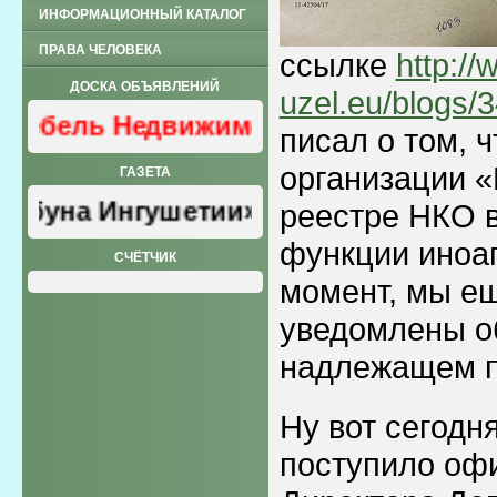
ИНФОРМАЦИОННЫЙ КАТАЛОГ
ПРАВА ЧЕЛОВЕКА
ссылке
http:/
ДОСКА ОБЪЯВЛЕНИЙ
uzel.eu/blogs/
Мебель Недвижимость
писал о том, 
организации 
ГАЗЕТА
ибуна Ингушетии»
реестре НКО
функции иноаг
СЧЁТЧИК
момент, мы е
уведомлены об
надлежащем п
Ну вот сегодн
поступило оф