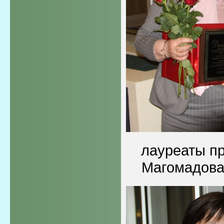
лауреаты п
Магомадова