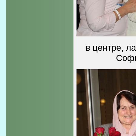
в центре, л
Соф