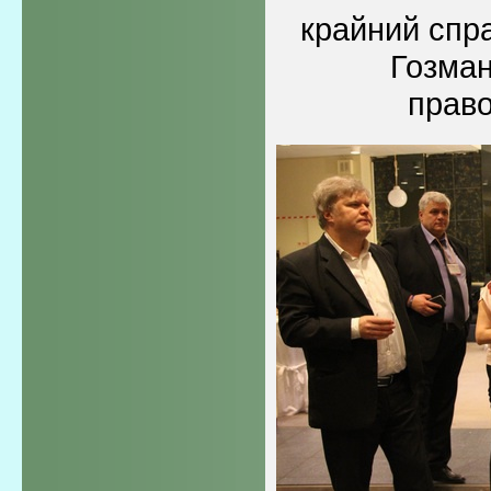
крайний спр
Гозман
прав