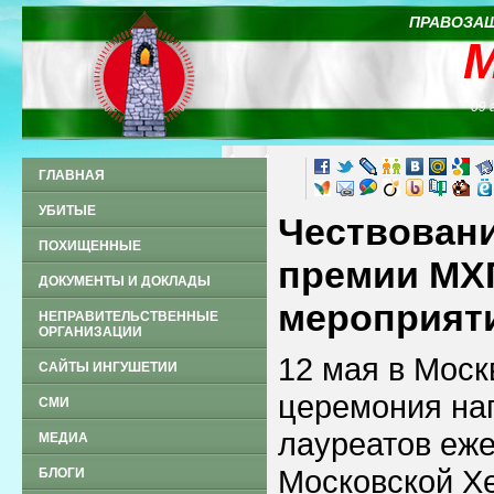
ПРАВОЗАЩ
09 
ГЛАВНАЯ
УБИТЫЕ
Чествовани
ПОХИЩЕННЫЕ
премии МХГ
ДОКУМЕНТЫ И ДОКЛАДЫ
мероприят
НЕПРАВИТЕЛЬСТВЕННЫЕ
ОРГАНИЗАЦИИ
12 мая в Мос
САЙТЫ ИНГУШЕТИИ
церемония на
СМИ
лауреатов еж
МЕДИА
Московской Хе
БЛОГИ