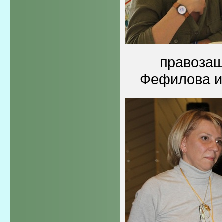
правоза
Фефилова и