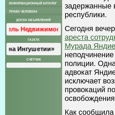
ИНФОРМАЦИОННЫЙ КАТАЛОГ
задержанные 
ПРАВА ЧЕЛОВЕКА
республики.
ДОСКА ОБЪЯВЛЕНИЙ
Сегодня вече
бель Недвижимость
ареста сотру
ГАЗЕТА
Мурада Яндие
уна Ингушетии»
неподчинение
СЧЁТЧИК
полиции. Одна
адвокат Яндие
исключает во
провокаций по
освобождения
Как сообщила