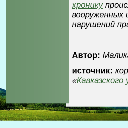
хронику
прои
вооруженных 
нарушений пра
Автор:
Малик
источник:
ко
«
Кавказского 