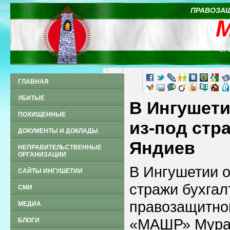
ПРАВОЗАЩ
09 
ГЛАВНАЯ
УБИТЫЕ
В Ингушет
ПОХИЩЕННЫЕ
из-под стр
ДОКУМЕНТЫ И ДОКЛАДЫ
Яндиев
НЕПРАВИТЕЛЬСТВЕННЫЕ
ОРГАНИЗАЦИИ
В Ингушетии 
САЙТЫ ИНГУШЕТИИ
стражи бухгал
СМИ
правозащитно
МЕДИА
«МАШР» Мурад
БЛОГИ