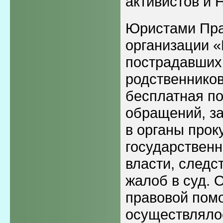
активистов и 
Юристами Пр
организации 
пострадавших
родственнико
бесплатная по
обращений, за
в органы прок
государствен
власти, следс
жалоб в суд. 
правовой пом
осуществлялос